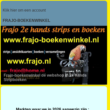
Klik hier om een account
FRAJO-BOEKENWINKEL
Frajo-boekenwinkel dé webshop in 2e hands
Stripboeken
Markten waar we in 2026 aanwezig zijn :