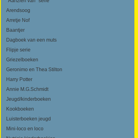
"Aanzien van" serie
Arendsoog
Arretje Nof
Baantjer
Dagboek van een muts
Flipje serie
Griezelboeken
Geronimo en Thea Stilton
Harry Potter
Annie M.G.Schmidt
Jeugd/kinderboeken
Kookboeken
Luisterboeken jeugd
Mini-loco en loco