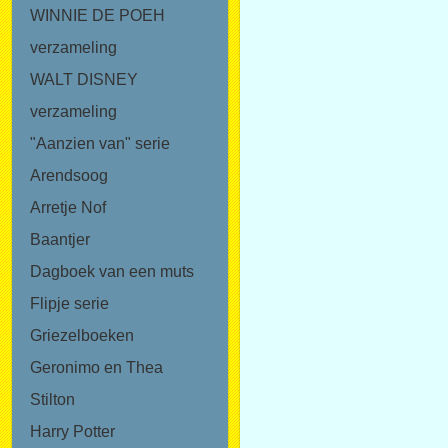
WINNIE DE POEH
verzameling
WALT DISNEY
verzameling
"Aanzien van" serie
Arendsoog
Arretje Nof
Baantjer
Dagboek van een muts
Flipje serie
Griezelboeken
Geronimo en Thea
Stilton
Harry Potter