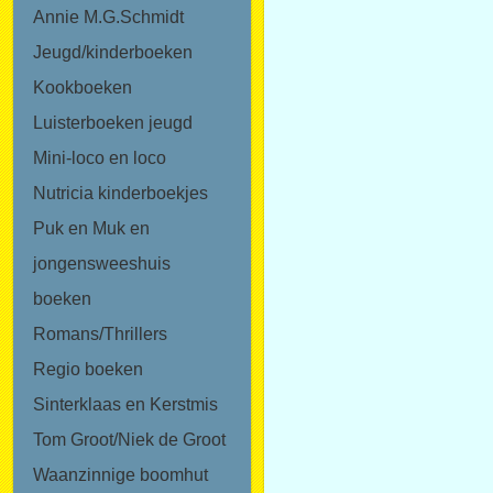
Annie M.G.Schmidt
Jeugd/kinderboeken
Kookboeken
Luisterboeken jeugd
Mini-loco en loco
Nutricia kinderboekjes
Puk en Muk en
jongensweeshuis
boeken
Romans/Thrillers
Regio boeken
Sinterklaas en Kerstmis
Tom Groot/Niek de Groot
Waanzinnige boomhut