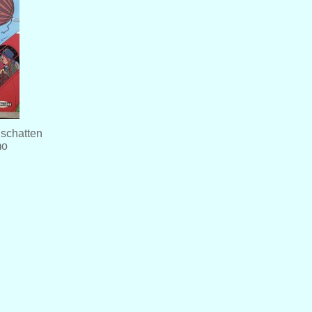
 schatten
mo