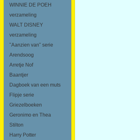
WINNIE DE POEH
verzameling
WALT DISNEY
verzameling
"Aanzien van" serie
Arendsoog
Arretje Nof
Baantjer
Dagboek van een muts
Flipje serie
Griezelboeken
Geronimo en Thea
Stilton
Harry Potter