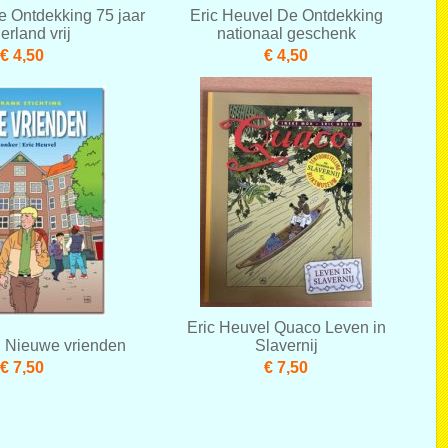
e Ontdekking 75 jaar
Eric Heuvel De Ontdekking
erland vrij
nationaal geschenk
€ 4,50
€ 4,50
Eric Heuvel Quaco Leven in
l Nieuwe vrienden
Slavernij
€ 7,50
€ 7,50