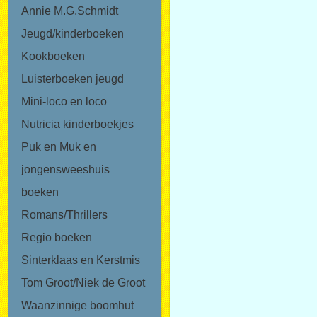
Annie M.G.Schmidt
Jeugd/kinderboeken
Kookboeken
Luisterboeken jeugd
Mini-loco en loco
Nutricia kinderboekjes
Puk en Muk en
jongensweeshuis
boeken
Romans/Thrillers
Regio boeken
Sinterklaas en Kerstmis
Tom Groot/Niek de Groot
Waanzinnige boomhut