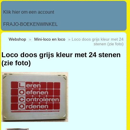
Klik hier om een account
FRAJO-BOEKENWINKEL
Webshop
»
Mini-loco en loco
» Loco doos grijs kleur met 24
stenen (zie foto)
Loco doos grijs kleur met 24 stenen
(zie foto)